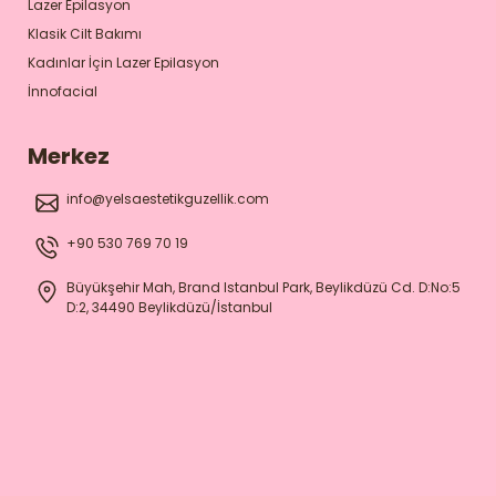
Lazer Epilasyon
Klasik Cilt Bakımı
Kadınlar İçin Lazer Epilasyon
İnnofacial
Merkez
info@yelsaestetikguzellik.com
+90 530 769 70 19
Büyükşehir Mah, Brand Istanbul Park, Beylikdüzü Cd. D:No:5
D:2, 34490 Beylikdüzü/İstanbul