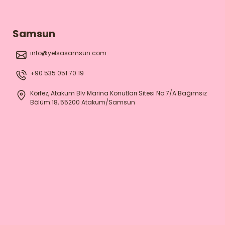
Samsun
info@yelsasamsun.com
+90 535 051 70 19
Körfez, Atakum Blv Marina Konutları Sitesi No:7/A Bağımsız
Bölüm:18, 55200 Atakum/Samsun