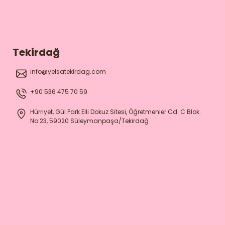
Tekirdağ
info@yelsatekirdag.com
+90 536 475 70 59
Hürriyet, Gül Park Elli Dokuz Sitesi, Öğretmenler Cd. C Blok.
No:23, 59020 Süleymanpaşa/Tekirdağ