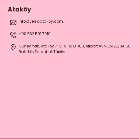
Ataköy
info@yelsaatakoy.com
+90 532 591 7019
Güney Yan, Ataköy 7-8-9-10 D-100, Airport AVM D:425, 34158
Bakırköy/İstanbul, Türkiye