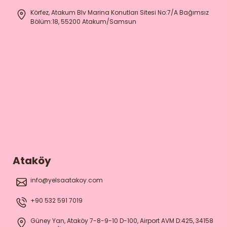
Körfez, Atakum Blv Marina Konutları Sitesi No:7/A Bağımsız
Bölüm:18, 55200 Atakum/Samsun
Ataköy
info@yelsaatakoy.com
+90 532 591 7019
Güney Yan, Ataköy 7-8-9-10 D-100, Airport AVM D:425, 34158