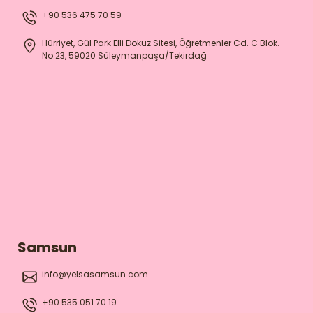
+90 536 475 70 59
Hürriyet, Gül Park Elli Dokuz Sitesi, Öğretmenler Cd. C Blok.
No:23, 59020 Süleymanpaşa/Tekirdağ
Samsun
info@yelsasamsun.com
+90 535 051 70 19