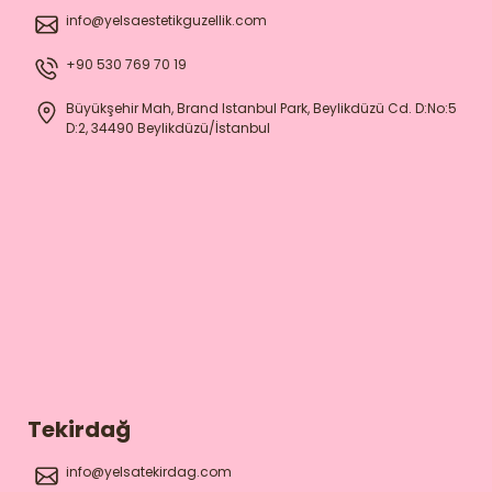
info@yelsaestetikguzellik.com
+90 530 769 70 19
Büyükşehir Mah, Brand Istanbul Park, Beylikdüzü Cd. D:No:5
D:2, 34490 Beylikdüzü/İstanbul
Tekirdağ
info@yelsatekirdag.com