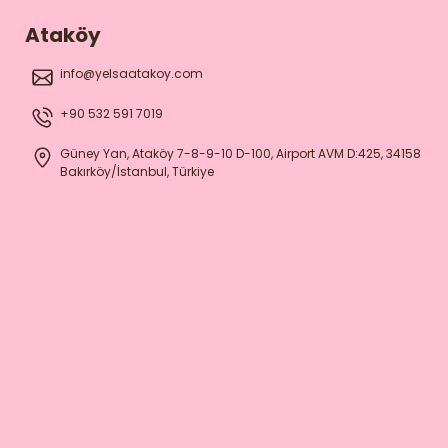
Ataköy
info@yelsaatakoy.com
+90 532 591 7019
Güney Yan, Ataköy 7-8-9-10 D-100, Airport AVM D:425, 34158
Bakırköy/İstanbul, Türkiye