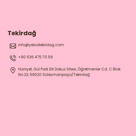
Tekirdağ
info@yelsatekirdag.com
+90 536 475 70 59
Hürriyet, Gül Park Elli Dokuz Sitesi, Öğretmenler Cd. C Blok.
No:23, 59020 Süleymanpaşa/Tekirdağ