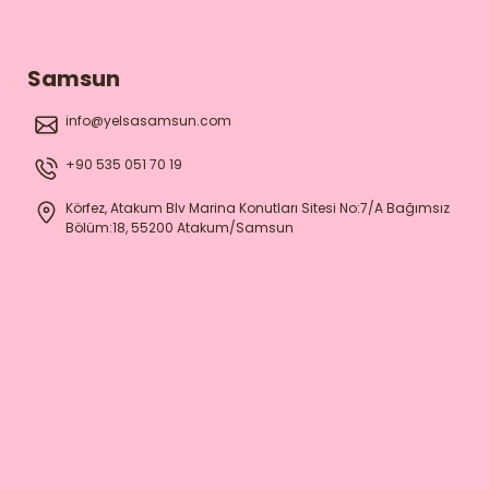
Samsun
info@yelsasamsun.com
+90 535 051 70 19
Körfez, Atakum Blv Marina Konutları Sitesi No:7/A Bağımsız
Bölüm:18, 55200 Atakum/Samsun