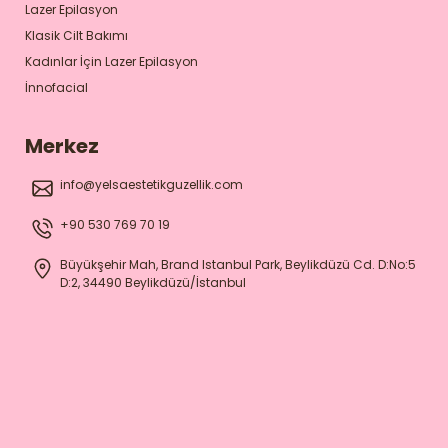
Lazer Epilasyon
Klasik Cilt Bakımı
Kadınlar İçin Lazer Epilasyon
İnnofacial
Merkez
info@yelsaestetikguzellik.com
+90 530 769 70 19
Büyükşehir Mah, Brand Istanbul Park, Beylikdüzü Cd. D:No:5
D:2, 34490 Beylikdüzü/İstanbul